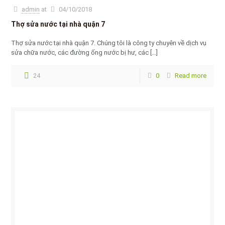
admin
at
04/10/2018
Thợ sửa nước tại nhà quận 7
Thợ sửa nước tại nhà quận 7. Chúng tôi là công ty chuyên về dịch vụ
sửa chữa nước, các đường ống nước bị hư, các
[…]
24
0
Read more