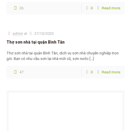
26
0
Read more
admin
at
27/10/2020
Thợ sơn nhà tại quận Bình Tân
Thợ sơn nhà tại quận Bình Tân, dịch vụ sơn nhà chuyên nghiệp trọn
gói. Bạn có nhu cầu sơn lại nhà mới cũ, sơn nước
[…]
47
0
Read more