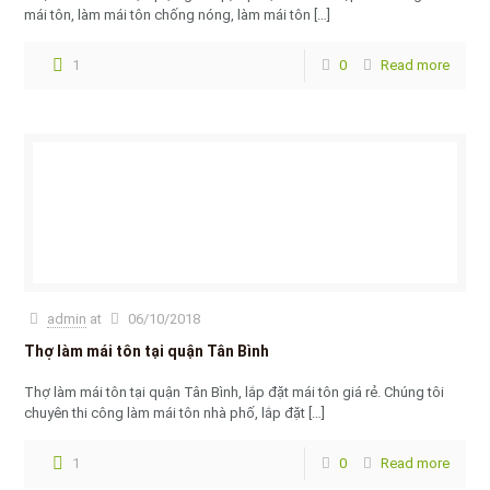
mái tôn, làm mái tôn chống nóng, làm mái tôn
[…]
1
0
Read more
admin
at
06/10/2018
Thợ làm mái tôn tại quận Tân Bình
Thợ làm mái tôn tại quận Tân Bình, lắp đặt mái tôn giá rẻ. Chúng tôi
chuyên thi công làm mái tôn nhà phố, lắp đặt
[…]
1
0
Read more