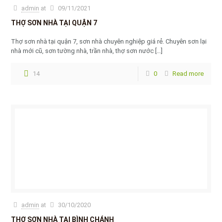
admin
at
09/11/2021
THỢ SƠN NHÀ TẠI QUẬN 7
Thợ sơn nhà tại quận 7, sơn nhà chuyên nghiệp giá rẻ. Chuyên sơn lại
nhà mới cũ, sơn tường nhà, trần nhà, thợ sơn nước
[…]
14
0
Read more
admin
at
30/10/2020
THỢ SƠN NHÀ TẠI BÌNH CHÁNH