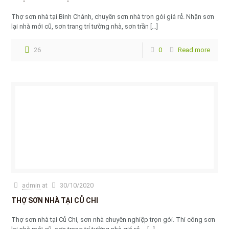
Thợ sơn nhà tại Bình Chánh, chuyên sơn nhà trọn gói giá rẻ. Nhận sơn
lại nhà mới cũ, sơn trang trí tường nhà, sơn trần
[…]
26
0
Read more
admin
at
30/10/2020
THỢ SƠN NHÀ TẠI CỦ CHI
Thợ sơn nhà tại Củ Chi, sơn nhà chuyên nghiệp trọn gói. Thi công sơn