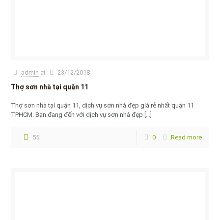
admin
at
23/12/2018
Thợ sơn nhà tại quận 11
Thợ sơn nhà tại quận 11, dịch vụ sơn nhà đẹp giá rẻ nhất quận 11
TPHCM. Bạn đang đến với dịch vụ sơn nhà đẹp
[…]
55
0
Read more