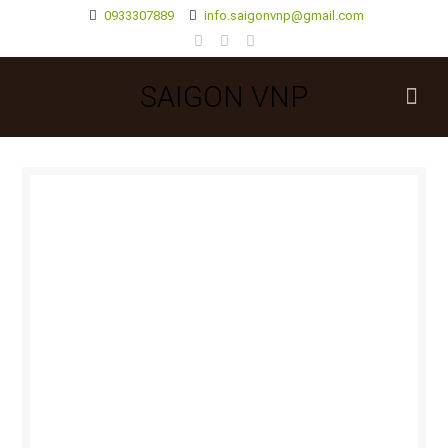
0933307889
info.saigonvnp@gmail.com
SAIGON VNP