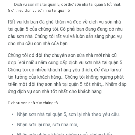
Dịch vụ sơn nhà tại quận 5, đội thợ sơn nhà tại quận 5 tốt nhất.
Giới thiệu dịch vụ sơn nhà tại quận 5:
Rất vui khi bạn đã ghé thăm và đọc về dịch vụ sơn nhà
tại quận 5 của chúng tôi. Có phải bạn đang đang có nhu
cầu sơn nhà. Chúng tôi rất vui và luôn sẵn sàng phục vụ
cho nhu cầu sơn nhà của bạn.
Chúng tôi có đội thợ chuyên sơn sửa nhà mới nhà cũ
đẹp. Với nhiều năm cung cấp dịch vụ sơn nhà tại quận 5.
Chúng tôi có nhiều khách hàng yêu thích, để đáp lại sự
tin tưởng của khách hàng,.. Chúng tôi không ngừng phát
triển một đội thợ sơn nhà tại quận 5 tốt nhất,.. Nhằm đáp
ứng dịch vụ sơn nhà tốt nhất cho khách hàng.
Dịch vụ sơn nhà của chúng tôi:
Nhận sơn nhà tại quận 5, sơn lại nhà theo yêu cầu,..
Nhận sơn lại nhà, sơn nhà mới,..
Nhận sơn phòng khách, phòng ngủ, phòng bếp,..