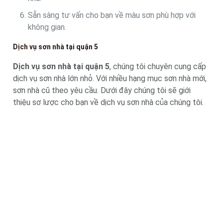
Sẵn sàng tư vấn cho bạn về màu sơn phù hợp với
không gian.
Dịch vụ sơn nhà tại quận 5
Dịch vụ sơn nhà tại quận 5
, chúng tôi chuyên cung cấp
dịch vụ sơn nhà lớn nhỏ. Với nhiều hạng mục sơn nhà mới,
sơn nhà cũ theo yêu cầu. Dưới đây chúng tôi sẽ giới
thiệu sơ lược cho bạn về dịch vụ sơn nhà của chúng tôi.