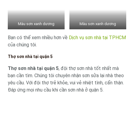
Màu sơn xanh dương
Màu sơn xanh dương
Bạn có thể xem nhiều hơn về
Dịch vụ sơn nhà tại TPHCM
của chúng tôi.
Thợ sơn nhà tại quận 5
Thợ sơn nhà tại quận 5
, đội thợ sơn nhà tốt nhất mà
bạn cần tìm. Chúng tôi chuyên nhận sơn sửa lại nhà theo
yêu cầu. Với đội thợ trẻ khỏe, vui vẻ nhiệt tình, cẩn thận.
Đáp ứng mọi nhu cầu khi cần sơn nhà ở quận 5.