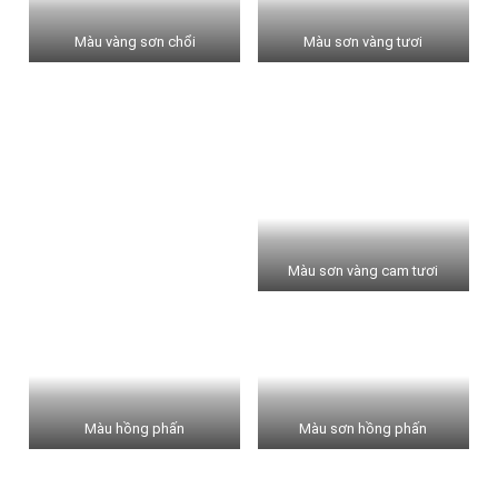
Màu vàng sơn chổi
Màu sơn vàng tươi
Màu sơn vàng cam tươi
Màu hồng phấn
Màu sơn hồng phấn