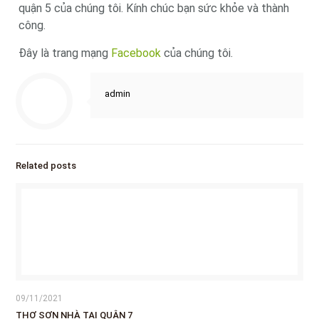
quận 5 của chúng tôi. Kính chúc bạn sức khỏe và thành
công.
Đây là trang mạng
Facebook
của chúng tôi.
admin
Related posts
09/11/2021
THỢ SƠN NHÀ TẠI QUẬN 7